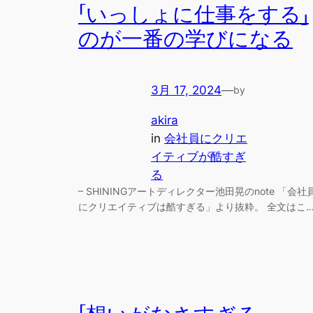
「いっしょに仕事をする」
のが一番の学びになる
3月 17, 2024
—
by
akira
in
会社員にクリエ
イティブが酷すぎ
る
– SHININGアートディレクター池田晃のnote 「会社
にクリエイティブは酷すぎる」より抜粋。 全文はこ