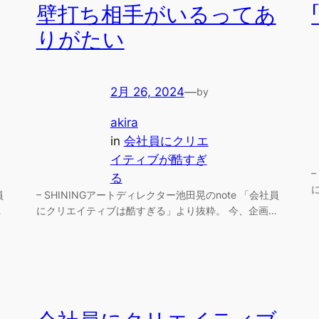
壁打ち相手がいるってあ
りがたい
2月 26, 2024
—
by
akira
in
会社員にクリエ
イティブが酷すぎ
る
員
– SHININGアートディレクター池田晃のnote 「会社員
…
にクリエイティブは酷すぎる」より抜粋。 今、企画…