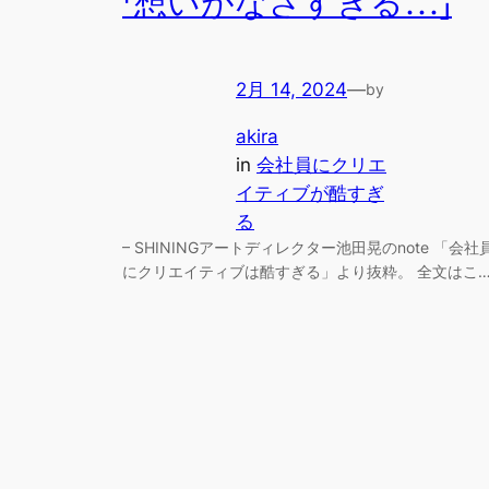
「想いがなさすぎる…」
2月 14, 2024
—
by
akira
in
会社員にクリエ
イティブが酷すぎ
る
– SHININGアートディレクター池田晃のnote 「会社
にクリエイティブは酷すぎる」より抜粋。 全文はこ