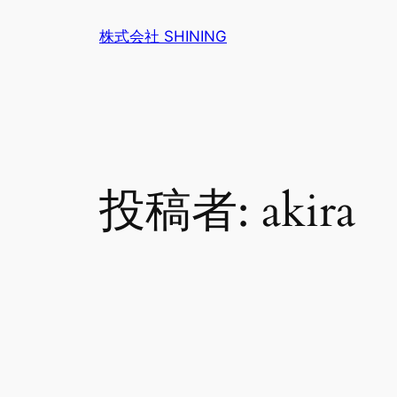
内
株式会社 SHINING
容
を
ス
キ
ッ
プ
投稿者:
akira